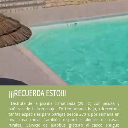
¡¡¡RECUERDA ESTO!!!
Disfrute de la piscina climatizada (29 °C) con jacuzzi y
bañeras de hidromasaje. En temporada baja, ofrecemos
tarifas especiales para parejas desde 270 € por semana en
una casa móvil (también disponible alquiler de casas
rurales). Servicio de autobús gratuito al casco antiguo