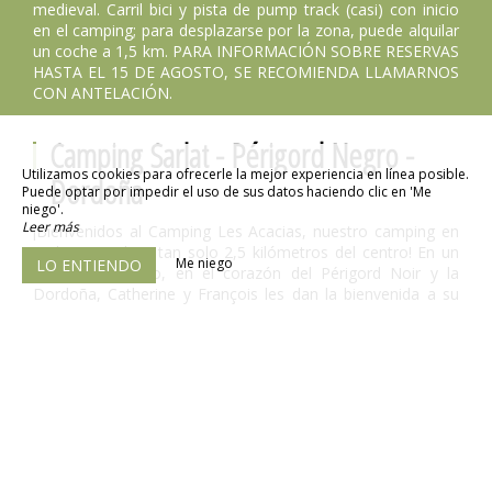
medieval. Carril bici y pista de pump track (casi) con inicio
en el camping; para desplazarse por la zona, puede alquilar
un coche a 1,5 km. PARA INFORMACIÓN SOBRE RESERVAS
HASTA EL 15 DE AGOSTO, SE RECOMIENDA LLAMARNOS
CON ANTELACIÓN.
Camping Sarlat - Périgord Negro -
Utilizamos cookies para ofrecerle la mejor experiencia en línea posible.
Dordoña
Puede optar por impedir el uso de sus datos haciendo clic en 'Me
niego'.
Leer más
¡Bienvenidos al Camping Les Acacias, nuestro camping en
Sarlat, situado a tan solo 2,5 kilómetros del centro! En un
Me niego
LO ENTIENDO
entorno tranquilo, en el corazón del Périgord Noir y la
Dordoña, Catherine y François les dan la bienvenida a su
camping en Sarlat del 24 de abril al 27 de septiembre. Tanto
si acampan ocasionalmente como si son habituales, con
tienda de campaña o autocaravana, vengan a disfrutar de
nuestras instalaciones de 3 estrellas: animación, piscina,
spa, parque infantil y mucho más. ¡No se aburrirán ni un
segundo en nuestro camping de Sarlat! Disfruten de un
ambiente agradable y acogedor. Nos comprometemos a
que disfrute al máximo de sus vacaciones en nuestro
camping en la región de Dordoña, en el Périgord Noir. Para