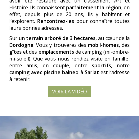
avoir été restauré avec un classement Art et
Histoire. Ils connaissent
parfaitement la région
, en
effet, depuis plus de 20 ans, ils y habitent et
l’explorent.
Rencontrez-les
pour connaître toutes
leurs bonnes adresses.
Sur un
terrain arboré de 3 hectares
, au cœur de la
Dordogne
. Vous y trouverez des
mobil-homes
, des
gîtes
et des
emplacements
de camping (mi-ombre-
mi-soleil). Que vous nous rendiez visite en
famille
,
entre
amis
, en
couple
, entre
sportifs
, notre
camping avec piscine balneo à Sarlat
est l’adresse
à retenir.
VOIR LA VIDÉO